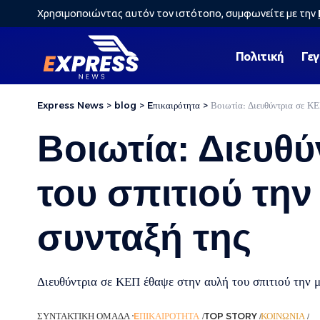
Χρησιμοποιώντας αυτόν τον ιστότοπο, συμφωνείτε με την
Πολιτική
Γε
Express News
>
blog
>
Eπικαιρότητα
>
Βοιωτία: Διευθύντρια σε ΚΕ
Βοιωτία: Διευθ
του σπιτιού την
συνταξή της
Διευθύντρια σε ΚΕΠ έθαψε στην αυλή του σπιτιού την μ
ΣΥΝΤΑΚΤΙΚΉ ΟΜΆΔΑ
EΠΙΚΑΙΡΌΤΗΤΑ
TOP STORY
ΚΟΙΝΩΝΊΑ
ΡΟ