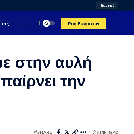
Accept
σμός
Ροή Ειδήσεων
ψε στην αυλή
 παίρνει την
SHARE
3 MIN READ