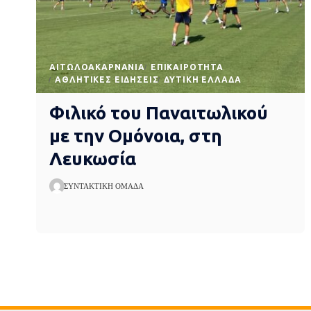
AΙΤΩΛΟΑΚΑΡΝΑΝΊΑ
EΠΙΚΑΙΡΌΤΗΤΑ
ΑΘΛΗΤΙΚΈΣ ΕΙΔΉΣΕΙΣ
ΔΥΤΙΚΉ ΕΛΛΆΔΑ
Φιλικό του Παναιτωλικού
με την Ομόνοια, στη
Λευκωσία
ΣΥΝΤΑΚΤΙΚΉ ΟΜΆΔΑ
Express News
>
blog
>
Aιτωλοακαρνανία
>
Εγγραφές στα τμήματα 