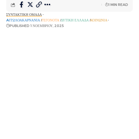
1 MIN READ
ΣΥΝΤΑΚΤΙΚΉ ΟΜΆΔΑ
AΙΤΩΛΟΑΚΑΡΝΑΝΊΑ
ΓΕΓΟΝΌΤΑ
ΔΥΤΙΚΉ ΕΛΛΆΔΑ
ΚΟΙΝΩΝΊΑ
PUBLISHED 1 ΝΟΕΜΒΡΊΟΥ, 2025
Αύριο 2 Νοεμβρίου συμπληρώνεται ένας χρόνος
από το τροχαίο δυστύχημα που συγκλόνισε τόσο το