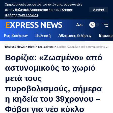
Χρησιμοποιώντας αυτόν τον ιστότοπο, συμφωνείτε
με την
Πολιτική Απορρήτου
και τους
Όρους
Accept
Χρήσης των cookies
.
EXPRESS NEWS
Aa
Ροή Ειδήσεων
Πολιτική
Αθλητικές Ειδήσεις
Eπικαιρ
Express News
>
blog
>
Eπικαιρότητα
>
Βορίζια: «Ζωσμένο» από αστυνομικούς το χωριό μετά τους πυροβολισμούς, σήμερα η κηδεία του 39χρονου – Φόβοι για νέο κύκλο αίματος
Βορίζια: «Ζωσμένο» από
αστυνομικούς το χωριό
μετά τους
πυροβολισμούς, σήμερα
η κηδεία του 39χρονου –
Φόβοι για νέο κύκλο