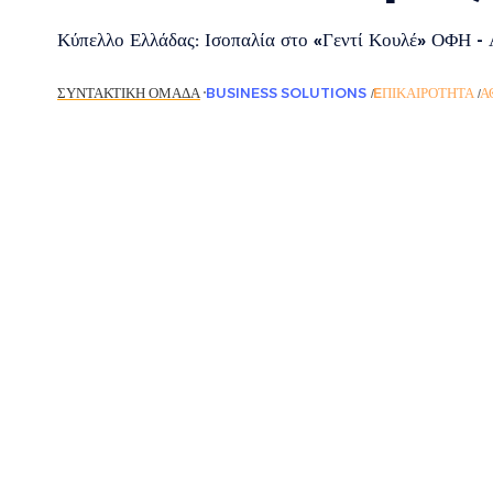
Κύπελλο Ελλάδας: Ισοπαλία στο «Γεντί Κουλέ» ΟΦΗ - Α
ΣΥΝΤΑΚΤΙΚΉ ΟΜΆΔΑ
BUSINESS SOLUTIONS
EΠΙΚΑΙΡΌΤΗΤΑ
Α