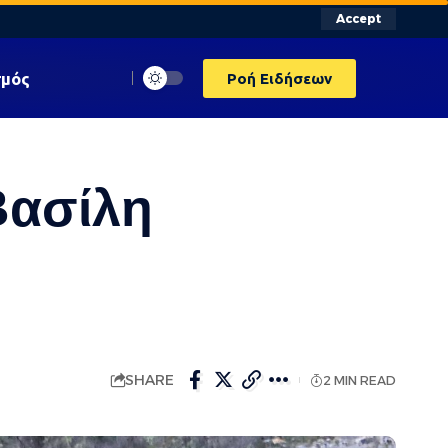
Accept
σμός
Ροή Ειδήσεων
Βασίλη
SHARE
2 MIN READ