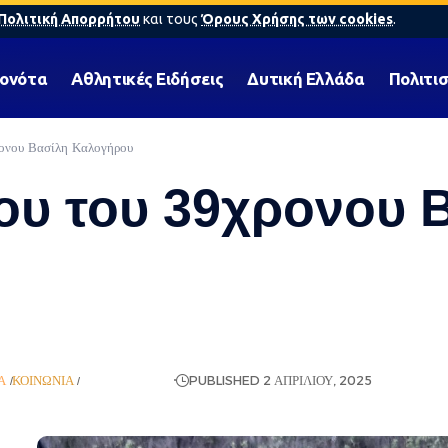
Πολιτική Απορρήτου
και τους
Όρους Χρήσης των cookies
.
γονότα
Αθλητικές Ειδήσεις
Δυτική Ελλάδα
Πολιτι
ονου Βασίλη Καλογήρου
ου του 39χρονου 
Ά
ΚΟΙΝΩΝΊΑ
ΡΟΉ ΕΙΔΉΣΕΩΝ
PUBLISHED 2 ΑΠΡΙΛΊΟΥ, 2025