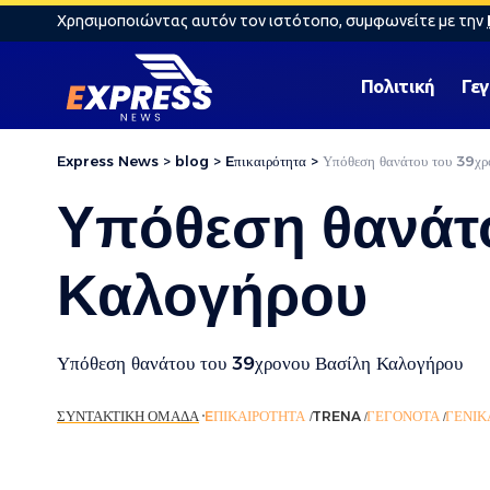
Χρησιμοποιώντας αυτόν τον ιστότοπο, συμφωνείτε με την
Πολιτική
Γε
Express News
>
blog
>
Eπικαιρότητα
>
Υπόθεση θανάτου του 39χρ
Υπόθεση θανάτ
Καλογήρου
Υπόθεση θανάτου του 39χρονου Βασίλη Καλογήρου
ΣΥΝΤΑΚΤΙΚΉ ΟΜΆΔΑ
EΠΙΚΑΙΡΌΤΗΤΑ
TRENA
ΓΕΓΟΝΌΤΑ
ΓΕΝΙΚ