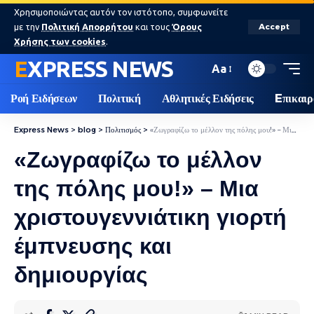
Χρησιμοποιώντας αυτόν τον ιστότοπο, συμφωνείτε
με την
Πολιτική Απορρήτου
και τους
Όρους
Accept
Χρήσης των cookies
.
EXPRESS NEWS
Aa
Ροή Ειδήσεων
Πολιτική
Αθλητικές Ειδήσεις
Eπικαιρ
Express News
>
blog
>
Πολιτισμός
>
«Ζωγραφίζω το μέλλον της πόλης μου!» – Μια χριστουγεννιάτικη γιορτή έμπνευσης και δημιουργίας
«Ζωγραφίζω το μέλλον
της πόλης μου!» – Μια
χριστουγεννιάτικη γιορτή
έμπνευσης και
δημιουργίας