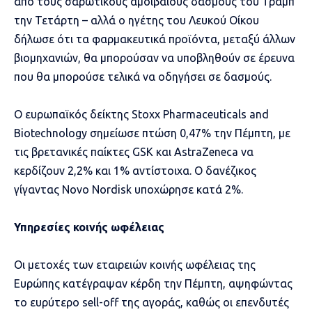
από τους σαρωτικούς αμοιβαίους δασμούς του Τραμπ
την Τετάρτη – αλλά ο ηγέτης του Λευκού Οίκου
δήλωσε ότι τα φαρμακευτικά προϊόντα, μεταξύ άλλων
βιομηχανιών, θα μπορούσαν να υποβληθούν σε έρευνα
που θα μπορούσε τελικά να οδηγήσει σε δασμούς.
Ο ευρωπαϊκός δείκτης Stoxx Pharmaceuticals and
Biotechnology σημείωσε πτώση 0,47% την Πέμπτη, με
τις βρετανικές παίκτες GSK και AstraZeneca να
κερδίζουν 2,2% και 1% αντίστοιχα. Ο δανέζικος
γίγαντας Novo Nordisk υποχώρησε κατά 2%.
Υπηρεσίες κοινής ωφέλειας
Οι μετοχές των εταιρειών κοινής ωφέλειας της
Ευρώπης κατέγραψαν κέρδη την Πέμπτη, αψηφώντας
το ευρύτερο sell-off της αγοράς, καθώς οι επενδυτές