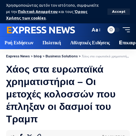
Χρησιμοποιώντας αυτόν τον ιστότοπο, συμφωνείτε
με την
Πολιτική Απορρήτου
και τους
Όρους
Accept
Χρήσης των cookies
.
EXPRESS NEWS
Aa
Ροή Ειδήσεων
Πολιτική
Αθλητικές Ειδήσεις
Eπικαιρ
Express News
>
blog
>
Business Solutions
>
Χάος στα ευρωπαϊκά χρηματιστήρια – Οι μετοχές κολοσσών που έπληξαν οι δασμοί του Τραμπ
Χάος στα ευρωπαϊκά
χρηματιστήρια – Οι
μετοχές κολοσσών που
έπληξαν οι δασμοί του
Τραμπ