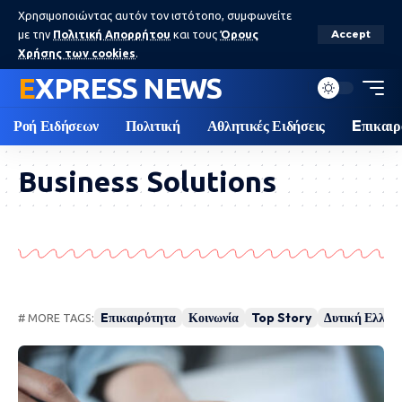
Χρησιμοποιώντας αυτόν τον ιστότοπο, συμφωνείτε
με την
Πολιτική Απορρήτου
και τους
Όρους
Accept
Χρήσης των cookies
.
EXPRESS NEWS
Ροή Ειδήσεων
Πολιτική
Αθλητικές Ειδήσεις
Eπικαιρ
Business Solutions
Eπικαιρότητα
Κοινωνία
Top Story
Δυτική Ελλάδ
# MORE TAGS: