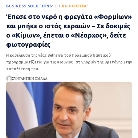
BUSINESS SOLUTIONS
EΠΙΚΑΙΡΌΤΗΤΑ
ΡΟΉ ΕΙΔΉΣΕΩΝ
Έπεσε στο νερό η φρεγάτα «Φορμίων»
και μπήκε ο ιστός κεραιών – Σε δοκιμές
ο «Κίμων», έπεται ο «Νέαρχος», δείτε
φωτογραφίες
Η καθέλκυση της νέας Belharra του Πολεμικού Ναυτικού
προγραμματίζεται για τις 4 Ιουνίου, στη Λοριάν της Βρετάνης Στην
τοποθέτηση του
…
ΣΥΝΤΑΚΤΙΚΉ ΟΜΆΔΑ