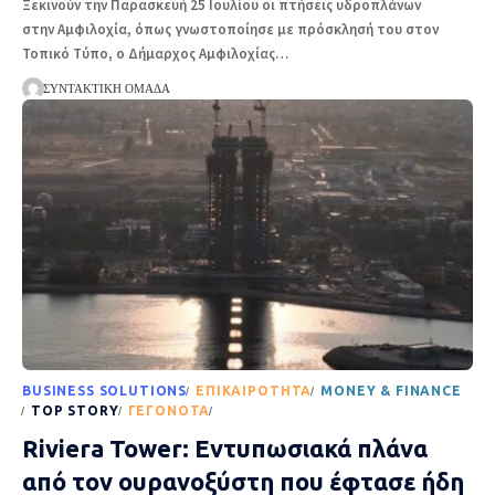
Ξεκινούν την Παρασκευή 25 Ιουλίου οι πτήσεις υδροπλάνων
στην Αμφιλοχία, όπως γνωστοποίησε με πρόσκλησή του στον
Τοπικό Τύπο, ο Δήμαρχος Αμφιλοχίας
…
ΣΥΝΤΑΚΤΙΚΉ ΟΜΆΔΑ
BUSINESS SOLUTIONS
EΠΙΚΑΙΡΌΤΗΤΑ
MONEY & FINANCE
TOP STORY
ΓΕΓΟΝΌΤΑ
ΡΟΉ ΕΙΔΉΣΕΩΝ
Riviera Tower: Εντυπωσιακά πλάνα
από τον ουρανοξύστη που έφτασε ήδη