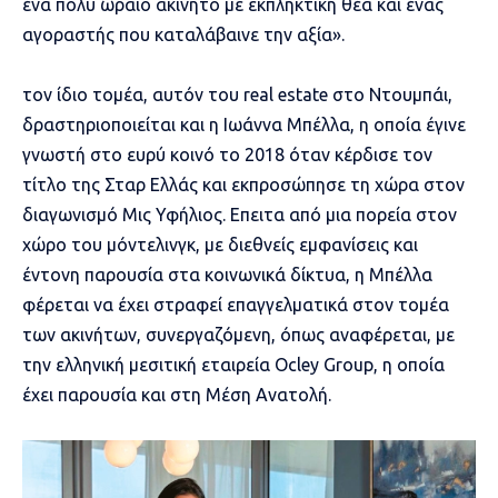
ένα πολύ ωραίο ακίνητο με εκπληκτική θέα και ένας
αγοραστής που καταλάβαινε την αξία».
τον ίδιο τομέα, αυτόν του real estate στο Ντουμπάι,
δραστηριοποιείται και η
Ιωάννα Μπέλλα
, η οποία έγινε
γνωστή στο ευρύ κοινό το 2018 όταν κέρδισε τον
τίτλο της Σταρ Ελλάς και εκπροσώπησε τη χώρα στον
διαγωνισμό Μις Υφήλιος. Επειτα από μια πορεία στον
χώρο του μόντελινγκ, με διεθνείς εμφανίσεις και
έντονη παρουσία στα κοινωνικά δίκτυα, η Μπέλλα
φέρεται να έχει στραφεί επαγγελματικά στον τομέα
των ακινήτων, συνεργαζόμενη, όπως αναφέρεται, με
την ελληνική μεσιτική εταιρεία Ocley Group, η οποία
έχει παρουσία και στη Μέση Ανατολή.