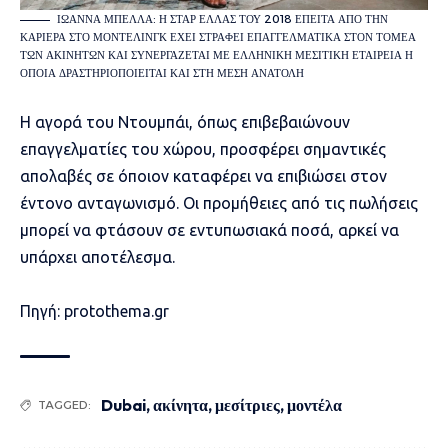
ΙΩΆΝΝΑ ΜΠΈΛΛΑ: Η ΣΤΑΡ ΕΛΛΆΣ ΤΟΥ 2018 ΈΠΕΙΤΑ ΑΠΌ ΤΗΝ
ΚΑΡΙΈΡΑ ΣΤΟ ΜΌΝΤΕΛΙΝΓΚ ΈΧΕΙ ΣΤΡΑΦΕΊ ΕΠΑΓΓΕΛΜΑΤΙΚΆ ΣΤΟΝ ΤΟΜΈΑ
ΤΩΝ ΑΚΙΝΉΤΩΝ ΚΑΙ ΣΥΝΕΡΓΆΖΕΤΑΙ ΜΕ ΕΛΛΗΝΙΚΉ ΜΕΣΙΤΙΚΉ ΕΤΑΙΡΕΊΑ Η
ΟΠΟΊΑ ΔΡΑΣΤΗΡΙΟΠΟΙΕΊΤΑΙ ΚΑΙ ΣΤΗ ΜΈΣΗ ΑΝΑΤΟΛΉ
Η αγορά του Ντουμπάι, όπως επιβεβαιώνουν
επαγγελματίες του χώρου, προσφέρει σημαντικές
απολαβές σε όποιον καταφέρει να επιβιώσει στον
έντονο ανταγωνισμό. Οι προμήθειες από τις πωλήσεις
μπορεί να φτάσουν σε εντυπωσιακά ποσά, αρκεί να
υπάρχει αποτέλεσμα.
Πηγή: protothema.gr
Dubai
,
ακίνητα
,
μεσίτριες
,
μοντέλα
TAGGED: