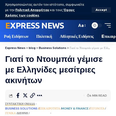
Χρησιμοποιώντας αυτόν τον ιστότοπο, συμφωνείτε
με την
Πολιτική Απορρήτου
και τους
Όρους
Accept
Χρήσης των cookies
.
EXPRESS NEWS
Aa
Ροή Ειδήσεων
Πολιτική
Αθλητικές Ειδήσεις
Eπικαιρ
Express News
>
blog
>
Business Solutions
>
Γιατί το Ντουμπάι γέμισε με Ελληνίδες μεσίτριες ακινήτων
Γιατί το Ντουμπάι γέμισε
με Ελληνίδες μεσίτριες
ακινήτων
4 MIN READ
ΣΥΝΤΑΚΤΙΚΉ ΟΜΆΔΑ
BUSINESS SOLUTIONS
EΠΙΚΑΙΡΌΤΗΤΑ
MONEY & FINANCE
ΓΕΓΟΝΌΤΑ
ΓΕΝΙΚΆ
ΔΙΕΘΝΉ
ΡΟΉ ΕΙΔΉΣΕΩΝ