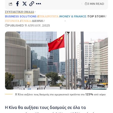
3 MIN READ
ΣΥΝΤΑΚΤΙΚΉ ΟΜΆΔΑ
BUSINESS SOLUTIONS
EΠΙΚΑΙΡΌΤΗΤΑ
MONEY & FINANCE
TOP STORY
ΓΕΓΟΝΌΤΑ
ΓΕΝΙΚΆ
ΔΙΕΘΝΉ
ΡΟΉ ΕΙΔΉΣΕΩΝ
PUBLISHED 11 ΑΠΡΙΛΊΟΥ, 2025
Η Κίνα αυξάνει τους δασμούς στα αμερικανικά προϊόντα στο 125% από αύριο
Η
Κίνα
θα αυξήσει τους
δασμούς
σε όλα τα