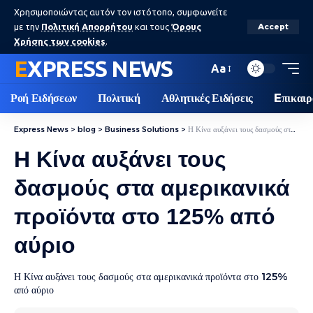
Χρησιμοποιώντας αυτόν τον ιστότοπο, συμφωνείτε
με την
Πολιτική Απορρήτου
και τους
Όρους
Accept
Χρήσης των cookies
.
EXPRESS NEWS
Aa
Ροή Ειδήσεων
Πολιτική
Αθλητικές Ειδήσεις
Eπικαιρ
Express News
>
blog
>
Business Solutions
>
Η Κίνα αυξάνει τους δασμούς στα αμερικανικά προϊόντα στο 125% από αύριο
Η Κίνα αυξάνει τους
δασμούς στα αμερικανικά
προϊόντα στο 125% από
αύριο
Η Κίνα αυξάνει τους δασμούς στα αμερικανικά προϊόντα στο 125%
από αύριο