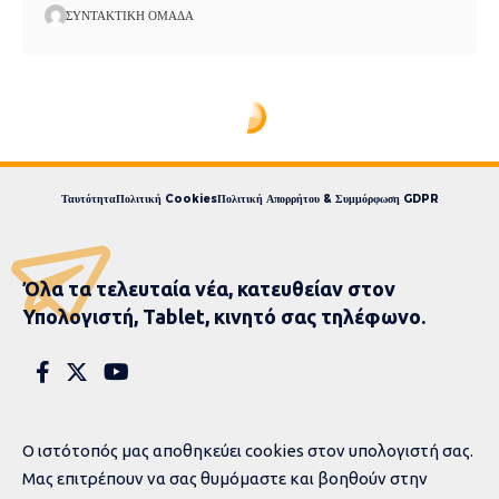
ΣΥΝΤΑΚΤΙΚΉ ΟΜΆΔΑ
Express News
>
blog
>
Eπικαιρότητα
>
Ασπίδα του Αχιλλέα: Το νέο δόγμα αποτροπής στις Ένοπλες Δυνάμεις με θόλο 5 επιπέδων, δορυφόρο, φρεγάτες «FREMM» και υποβρύχια
Ασπίδα του Αχιλλέα: Το
νέο δόγμα αποτροπής
στις Ένοπλες Δυνάμεις με
θόλο 5 επιπέδων,
δορυφόρο, φρεγάτες
«FREMM» και υποβρύχια
Ασπίδα του Αχιλλέα: Νέο αμυντικό δόγμα.