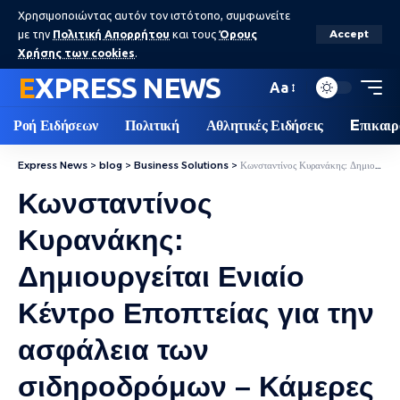
Χρησιμοποιώντας αυτόν τον ιστότοπο, συμφωνείτε
με την
Πολιτική Απορρήτου
και τους
Όρους
Accept
Χρήσης των cookies
.
EXPRESS NEWS
Aa
Ροή Ειδήσεων
Πολιτική
Αθλητικές Ειδήσεις
Eπικαιρ
Express News
>
blog
>
Business Solutions
>
Κωνσταντίνος Κυρανάκης: Δημιουργείται Ενιαίο Κέντρο Εποπτείας για την ασφάλεια των σιδηροδρόμων – Κάμερες που θα μας δίνουν στοιχεία για τις γραμμές
Κωνσταντίνος
Κυρανάκης:
Δημιουργείται Ενιαίο
Κέντρο Εποπτείας για την
ασφάλεια των
σιδηροδρόμων – Κάμερες