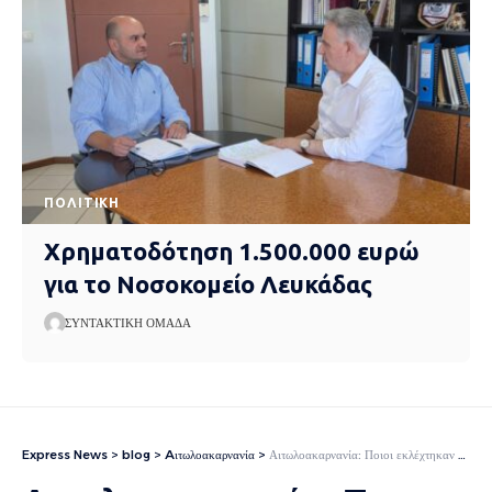
ΠΟΛΙΤΙΚΉ
Χρηματοδότηση 1.500.000 ευρώ
για το Νοσοκομείο Λευκάδας
ΣΥΝΤΑΚΤΙΚΉ ΟΜΆΔΑ
Express News
>
blog
>
Aιτωλοακαρνανία
>
Αιτωλοακαρνανία: Ποιοι εκλέχτηκαν στις τρεις Δημοτικές Οργανώσεις του Κινήματος Δημοκρατίας