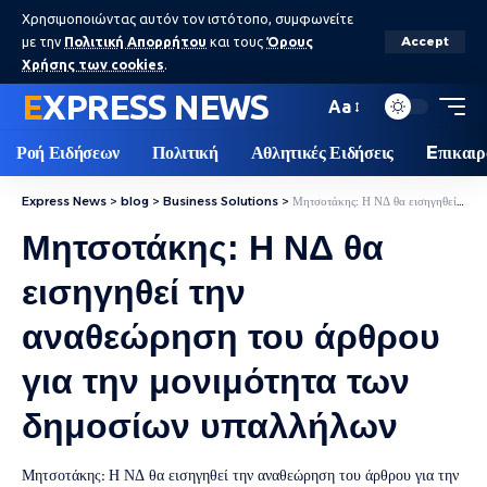
Χρησιμοποιώντας αυτόν τον ιστότοπο, συμφωνείτε
με την
Πολιτική Απορρήτου
και τους
Όρους
Accept
Χρήσης των cookies
.
EXPRESS NEWS
Aa
Ροή Ειδήσεων
Πολιτική
Αθλητικές Ειδήσεις
Eπικαιρ
Express News
>
blog
>
Business Solutions
>
Μητσοτάκης: Η ΝΔ θα εισηγηθεί την αναθεώρηση του άρθρου για την μονιμότητα των δημοσίων υπαλλήλων
Μητσοτάκης: Η ΝΔ θα
εισηγηθεί την
αναθεώρηση του άρθρου
για την μονιμότητα των
δημοσίων υπαλλήλων
Μητσοτάκης: Η ΝΔ θα εισηγηθεί την αναθεώρηση του άρθρου για την