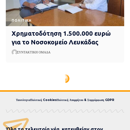
ΠΟΛΙΤΙΚΉ
Χρηματοδότηση 1.500.000 ευρώ
για το Νοσοκομείο Λευκάδας
ΣΥΝΤΑΚΤΙΚΉ ΟΜΆΔΑ
Express News
>
blog
>
Eπικαιρότητα
>
ΑΕΚ – Ολυμπιακός: Πού θα δείτε τη ρεβάνς στην “OPAP Arena” για τους 4 του Κυπέλλου Ελλάδας Betsson
ΑΕΚ – Ολυμπιακός: Πού
θα δείτε τη ρεβάνς στην
“OPAP Arena” για τους 4