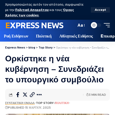
Χρησιμοποιώντας αυτόν τον ιστότοπο, συμφωνείτε
με την
Πολιτική Απορρήτου
και τους
Όρους
Accept
Χρήσης των cookies
.
EXPRESS NEWS
Aa
Ροή Ειδήσεων
Πολιτική
Αθλητικές Ειδήσεις
Eπικαιρ
Express News
>
blog
>
Top Story
>
Ορκίστηκε η νέα κυβέρνηση – Συνεδριάζει το υπουργικό συμβούλιο
Ορκίστηκε η νέα
κυβέρνηση – Συνεδριάζει
το υπουργικό συμβούλιο
3 MIN READ
ΣΥΝΤΑΚΤΙΚΉ ΟΜΆΔΑ
TOP STORY
ΠΟΛΙΤΙΚΉ
PUBLISHED 15 ΜΑΡΤΊΟΥ, 2025