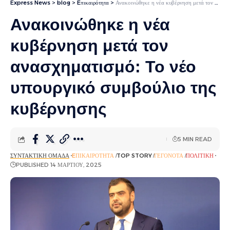
Express News
>
blog
>
Eπικαιρότητα
>
Ανακοινώθηκε η νέα κυβέρνηση μετά τον ανασχηματισμό: Το νέο υπουργικό συμβούλιο της κυβέρνησης
Ανακοινώθηκε η νέα
κυβέρνηση μετά τον
ανασχηματισμό: Το νέο
υπουργικό συμβούλιο της
κυβέρνησης
5 MIN READ
ΣΥΝΤΑΚΤΙΚΉ ΟΜΆΔΑ
EΠΙΚΑΙΡΌΤΗΤΑ
TOP STORY
ΓΕΓΟΝΌΤΑ
ΠΟΛΙΤΙΚΉ
PUBLISHED 14 ΜΑΡΤΊΟΥ, 2025