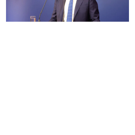
Κώστας Καραγκούνης και Νίκος Παπαθανάσης, οι
δύο Αιτωλοακαρνάνες του σχήματος, παραμένουν
στις θέσεις που κατείχαν, Υφυπουργός Εργασίας και
Κοινωνικής Ασφάλισης και Υφυπουργός
Οικονομικών αντίστοιχα.
Πιερρακάκης στο Οικονομικών, Δήμας στο Υποδομών,
Βορίδης στο Μετανάστευσης Ζαχαράκη στο Παιδείας,
Κυρανάκης αναπληρωτής υπουργός Μεταφορών,
Μιχαηλίδου στο Οικογένειας Παπασταύρου στο
Ενέργειας, η Σέβη Βολουδάκη υφυπουργός στο