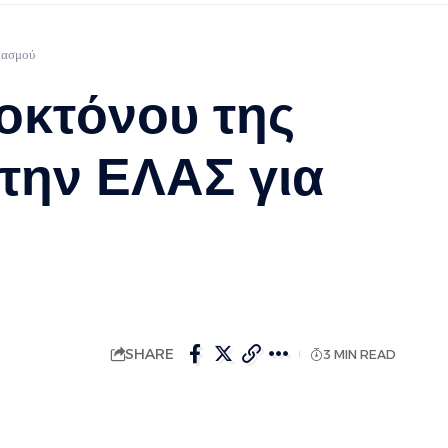
ιασμού
οκτόνου της
 την ΕΛΑΣ για
SHARE
3 MIN READ