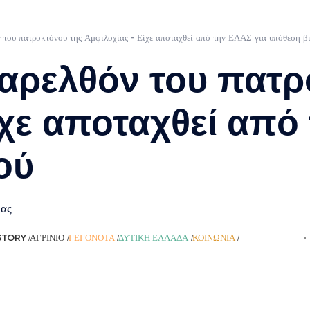
ν του πατροκτόνου της Αμφιλοχίας – Είχε αποταχθεί από την ΕΛΑΣ για υπόθεση β
παρελθόν του πατρ
ίχε αποταχθεί από
ού
ίας
STORY
ΑΓΡΊΝΙΟ
ΓΕΓΟΝΌΤΑ
ΔΥΤΙΚΉ ΕΛΛΆΔΑ
ΚΟΙΝΩΝΊΑ
ΡΟΉ ΕΙΔΉΣΕΩΝ