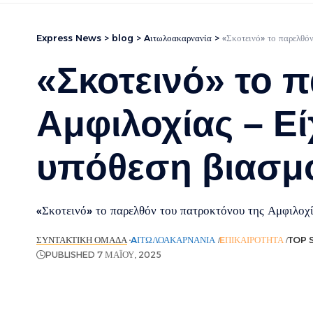
Express News
>
blog
>
Aιτωλοακαρνανία
>
«Σκοτεινό» το παρελθό
«Σκοτεινό» το 
Αμφιλοχίας – Ε
υπόθεση βιασμ
«Σκοτεινό» το παρελθόν του πατροκτόνου της Αμφιλοχ
ΣΥΝΤΑΚΤΙΚΉ ΟΜΆΔΑ
AΙΤΩΛΟΑΚΑΡΝΑΝΊΑ
EΠΙΚΑΙΡΌΤΗΤΑ
TOP 
PUBLISHED 7 ΜΑΪ́ΟΥ, 2025