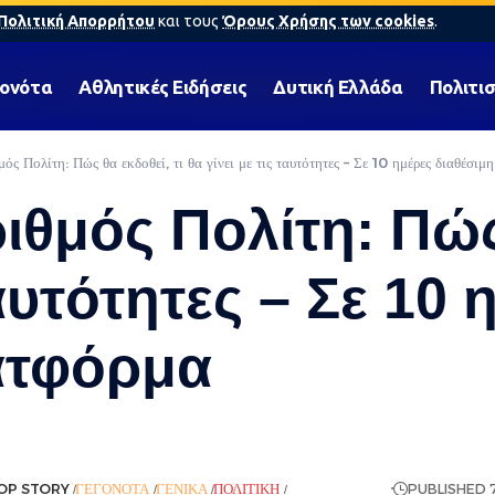
Πολιτική Απορρήτου
και τους
Όρους Χρήσης των cookies
.
γονότα
Αθλητικές Ειδήσεις
Δυτική Ελλάδα
Πολιτι
ς Πολίτη: Πώς θα εκδοθεί, τι θα γίνει με τις ταυτότητες – Σε 10 ημέρες διαθέσιμ
θμός Πολίτη: Πώς 
ταυτότητες – Σε 10 
ατφόρμα
OP STORY
ΓΕΓΟΝΌΤΑ
ΓΕΝΙΚΆ
ΠΟΛΙΤΙΚΉ
ΡΟΉ ΕΙΔΉΣΕΩΝ
PUBLISHED 7