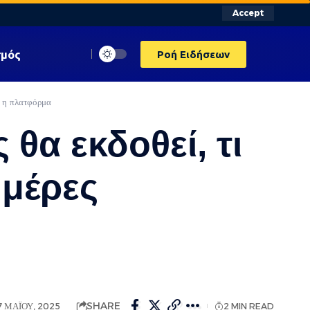
Accept
σμός
Ροή Ειδήσεων
η η πλατφόρμα
θα εκδοθεί, τι
ημέρες
SHARE
 ΜΑΪ́ΟΥ, 2025
2 MIN READ