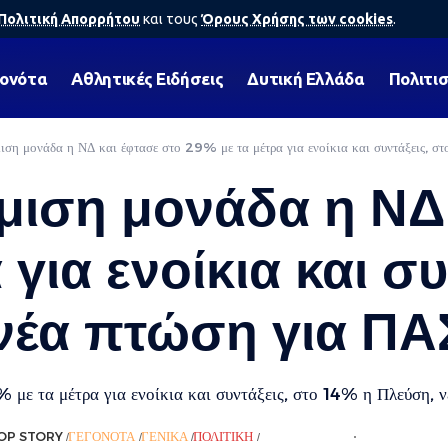
Πολιτική Απορρήτου
και τους
Όρους Χρήσης των cookies
.
γονότα
Αθλητικές Ειδήσεις
Δυτική Ελλάδα
Πολιτι
ιση μονάδα η ΝΔ και έφτασε στο 29% με τα μέτρα για ενοίκια και συντάξεις, 
άμιση μονάδα η ΝΔ
για ενοίκια και συ
 νέα πτώση για Π
 με τα μέτρα για ενοίκια και συντάξεις, στο 14% η Πλεύση,
OP STORY
ΓΕΓΟΝΌΤΑ
ΓΕΝΙΚΆ
ΠΟΛΙΤΙΚΉ
ΡΟΉ ΕΙΔΉΣΕΩΝ