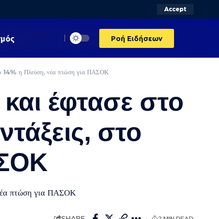
Accept
σμός
Ροή Ειδήσεων
στο 14% η Πλεύση, νέα πτώση για ΠΑΣΟΚ
 και έφτασε στο
ντάξεις, στο
ΑΣΟΚ
 νέα πτώση για ΠΑΣΟΚ
SHARE
2 MIN READ