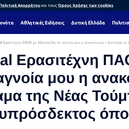
Πολιτική Απορρήτου
και τους
Όρους Χρήσης των cookies
.
γονότα
Αθλητικές Ειδήσεις
Δυτική Ελλάδα
Πολιτι
l Ερασιτέχνη ΠΑΟΚ με Μυστακίδη: Εν αγνοία μου η ανακοίνωση – Ξεκίνησα το ό
eal Ερασιτέχνη ΠΑ
αγνοία μου η ανα
αμα της Νέας Τούμ
υπρόσδεκτος όποι