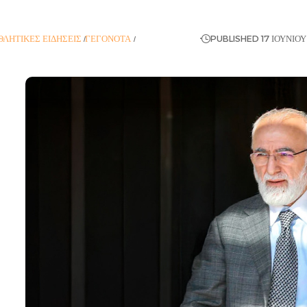
ΘΛΗΤΙΚΈΣ ΕΙΔΉΣΕΙΣ
ΓΕΓΟΝΌΤΑ
ΡΟΉ ΕΙΔΉΣΕΩΝ
PUBLISHED 17 ΙΟΥΝΊΟΥ