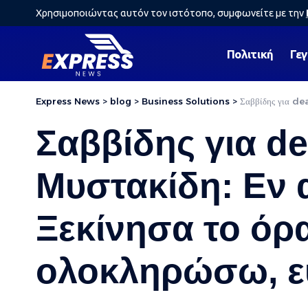
Χρησιμοποιώντας αυτόν τον ιστότοπο, συμφωνείτε με την
Πολιτική
Γε
Express News
>
blog
>
Business Solutions
>
Σαββίδης για dea
Σαββίδης για d
Μυστακίδη: Εν 
Ξεκίνησα το όρ
ολοκληρώσω, ε