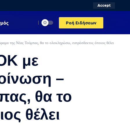
Accept
σμός
Ροή Ειδήσεων
ραμα της Νέας Τούμπας, θα το ολοκληρώσω, ευπρόσδεκτος όποιος θέλει
ΟΚ με
κοίνωση –
πας, θα το
ος θέλει