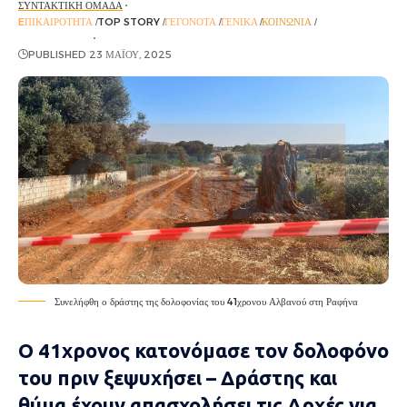
ΣΥΝΤΑΚΤΙΚΉ ΟΜΆΔΑ
EΠΙΚΑΙΡΌΤΗΤΑ
TOP STORY
ΓΕΓΟΝΌΤΑ
ΓΕΝΙΚΆ
ΚΟΙΝΩΝΊΑ
ΡΟΉ ΕΙΔΉΣΕΩΝ
PUBLISHED 23 ΜΑΪ́ΟΥ, 2025
Συνελήφθη ο δράστης της δολοφονίας του 41χρονου Αλβανού στη Ραφήνα
Ο 41χρονος κατονόμασε τον δολοφόνο
του πριν ξεψυχήσει – Δράστης και
θύμα έχουν απασχολήσει τις Αρχές για