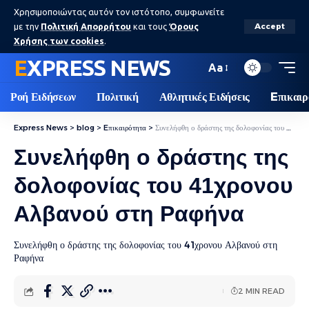
Χρησιμοποιώντας αυτόν τον ιστότοπο, συμφωνείτε
με την
Πολιτική Απορρήτου
και τους
Όρους
Accept
Χρήσης των cookies
.
EXPRESS NEWS
Aa
Ροή Ειδήσεων
Πολιτική
Αθλητικές Ειδήσεις
Eπικαιρ
Express News
>
blog
>
Eπικαιρότητα
>
Συνελήφθη ο δράστης της δολοφονίας του 41χρονου Αλβανού στη Ραφήνα
Συνελήφθη ο δράστης της
δολοφονίας του 41χρονου
Αλβανού στη Ραφήνα
Συνελήφθη ο δράστης της δολοφονίας του 41χρονου Αλβανού στη
Ραφήνα
2 MIN READ