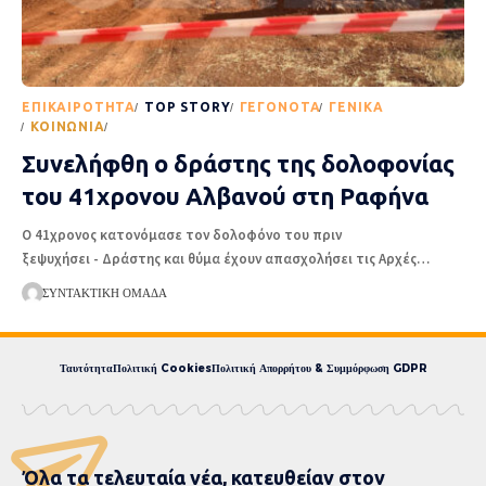
EΠΙΚΑΙΡΌΤΗΤΑ
TOP STORY
ΓΕΓΟΝΌΤΑ
ΓΕΝΙΚΆ
ΚΟΙΝΩΝΊΑ
ΡΟΉ ΕΙΔΉΣΕΩΝ
Συνελήφθη ο δράστης της δολοφονίας
του 41χρονου Αλβανού στη Ραφήνα
Ο 41χρονος κατονόμασε τον δολοφόνο του πριν
ξεψυχήσει - Δράστης και θύμα έχουν απασχολήσει τις Αρχές
…
ΣΥΝΤΑΚΤΙΚΉ ΟΜΆΔΑ
Ταυτότητα
Πολιτική Cookies
Πολιτική Απορρήτου & Συμμόρφωση GDPR
Όλα τα τελευταία νέα, κατευθείαν στον