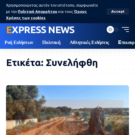
Χρησιμοποιώντας αυτόν τον ιστότοπο, συμφωνείτε
με την
Πολιτική Απορρήτου
και τους
Όρους
Accept
Χρήσης των cookies
.
EXPRESS NEWS
Ροή Ειδήσεων
Πολιτική
Αθλητικές Ειδήσεις
Eπικαιρ
Ετικέτα:
Συνελήφθη